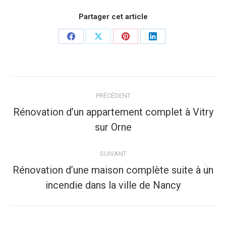
Partager cet article
Partager
Partager
Partager
Partager
sur
sur
sur
sur
Facebook
X
Pinterest
LinkedIn
Navigation
PRÉCÉDENT
article
Rénovation d’un appartement complet à Vitry
Article
sur Orne
précédent
:
SUIVANT
Rénovation d’une maison complète suite à un
Article
incendie dans la ville de Nancy
suivant
: