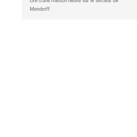
ciré d’une maison neuve sur le secteur de
Mondorff.
Accueil
Réalisations