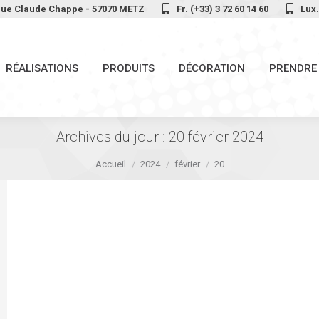
 rue Claude Chappe - 57070 METZ
Fr. (+33) 3 72 60 14 60
Lux.
RÉALISATIONS
PRODUITS
DÉCORATION
PRENDRE
RÉALISATIONS
PRODUITS
DÉCORATION
PRENDRE
Archives du jour :
20 février 2024
Vous êtes ici :
Accueil
2024
février
20