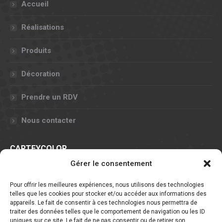
Accueil
Réalisations
Produits
Décoration
Prendre un RDV
Nous contacter
CARTEYCOLOR
Gérer le consentement
11, rue Claude Chappe - 57070 METZ
Pour offrir les meilleures expériences, nous utilisons des technologies
Nous contacter
telles que les cookies pour stocker et/ou accéder aux informations des
Fr. (+33) 3 72 60 14 60
appareils. Le fait de consentir à ces technologies nous permettra de
traiter des données telles que le comportement de navigation ou les ID
Lux. (+352) 661 151 554
uniques sur ce site. Le fait de ne pas consentir ou de retirer son