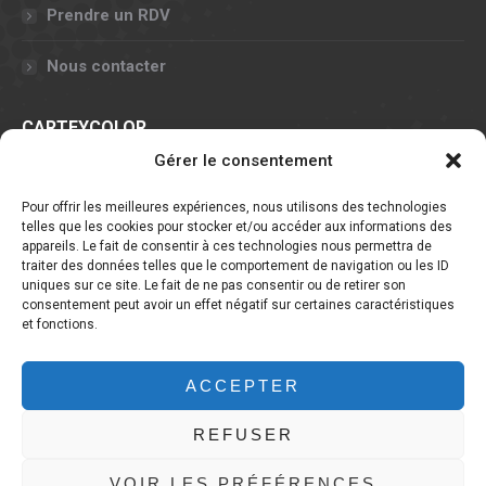
Prendre un RDV
Nous contacter
CARTEYCOLOR
Gérer le consentement
11, rue Claude Chappe - 57070 METZ
Pour offrir les meilleures expériences, nous utilisons des technologies
Nous contacter
telles que les cookies pour stocker et/ou accéder aux informations des
Fr. (+33) 3 72 60 14 60
appareils. Le fait de consentir à ces technologies nous permettra de
traiter des données telles que le comportement de navigation ou les ID
Lux. (+352) 661 151 554
uniques sur ce site. Le fait de ne pas consentir ou de retirer son
Par e-mail
consentement peut avoir un effet négatif sur certaines caractéristiques
et fonctions.
Trouvez nous sur :
Facebook
YouTube
Instagram
ACCEPTER
page
page
page
opens
opens
opens
REFUSER
in
in
in
new
new
new
VOIR LES PRÉFÉRENCES