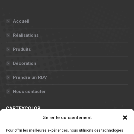
Accueil
Réalisations
Produits
Décoration
Prendre un RDV
Nous contacter
CARTEYCOLOR
Gérer le consentement
11, rue Claude Chappe - 57070 METZ
Pour offrir les meilleures expériences, nous utilisons des technologies
Nous contacter